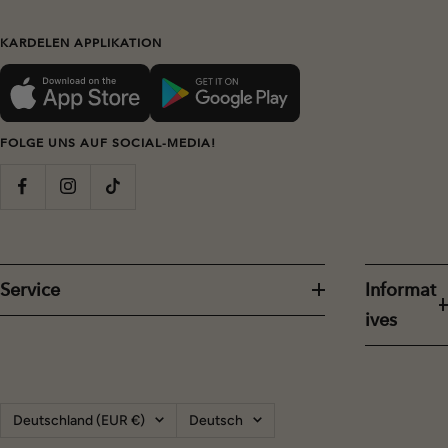
Datenschutzbestimmungen.
KARDELEN APPLIKATION
FOLGE UNS AUF SOCIAL-MEDIA!
Service
Informat
ives
Land/Region
Sprache
Deutschland (EUR €)
Deutsch