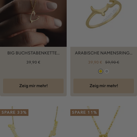
BIG BUCHSTABENKETTE...
ARABISCHE NAMENSRING...
Angebotspreis
Angebotspreis
Regulärer
39,90 €
39,90 €
59,90 €
Preis
G
S
O
I
Zeig mir mehr!
Zeig mir mehr!
L
L
D
B
E
SPARE 33%
SPARE 11%
R