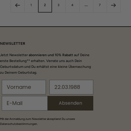
e
e
r
r
1
2
3
4
…
7
NEWSLETTER
Jetzt Newsletter
abonnieren und 10% Rabatt
auf Deine
erste Bestellung** erhalten. Verrate uns auch Dein
Geburtsdatum und Du erhältst eine kleine Überraschung
zu Deinem Geburtstag.
Absenden
Mit der Anmeldung zum Newsletter akzeptierst Du unsere