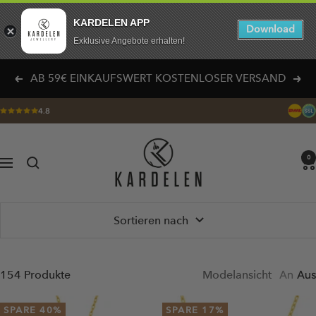
KARDELEN APP
Download
Exklusive Angebote erhalten!
Direkt
NEU! MIKRON-VERGOLDUNG MIT 100%
zum
Zurück
Weit
ANLAUFSCHUTZ – GARANTIERT!
Inhalt
4.8
KARDELEN
0
Navigation
Sortieren nach
154 Produkte
Modelansicht
An
Aus