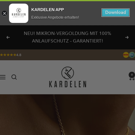
KARDELEN APP
Download
Exklusive Angebote erhalten!
Direkt
NEU! MIKRON-VERGOLDUNG MIT 100%
zum
Zurück
Weit
ANLAUFSCHUTZ – GARANTIERT!
Inhalt
4.8
KARDELEN
0
Navigation