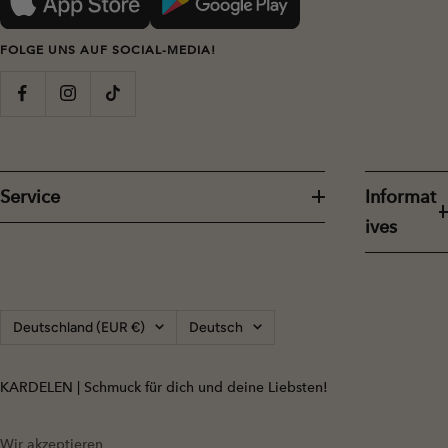
FOLGE UNS AUF SOCIAL-MEDIA!
Service
Informat
ives
Land/Region
Sprache
Deutschland (EUR €)
Deutsch
KARDELEN | Schmuck für dich und deine Liebsten!
Wir akzeptieren