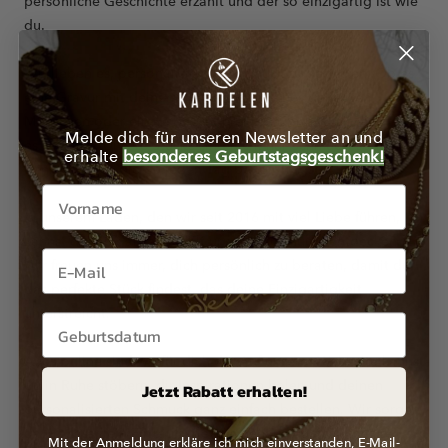
persönliche Geschichte erzählt und der so einzigartig ist wie
du.
Wir lieben es, personalisierten Schmuck zu gestalten. Ob es
eine Gravur mit deinem Namen, dem eines geliebten
Menschen oder einem besonderen Datum ist – wir machen
Melde dich für unseren Newsletter an und
es möglich. Unsere Stücke sind nicht nur Schmuck, sondern
erhalte
besonderes Geburtstagsgeschenk!
Erinnerungen, die du jeden Tag bei dir trägst.
In unserem Laden, den wir seit 2016 mit viel Liebe führen,
kannst du die ganze Vielfalt unseres Schmucks entdecken.
Wir freuen uns immer, dich persönlich zu beraten, damit du
das perfekte Stück findest, das deine Einzigartigkeit
unterstreicht.
Auch online sind wir für dich da. Auf unserer Webseite kannst
du in Ruhe stöbern, dir Inspirationen holen und deinen
Jetzt Rabatt erhalten!
personalisierten Schmuck ganz einfach bestellen. Wir sorgen
dafür, dass dein Einkaufserlebnis genauso persönlich und
Mit der Anmeldung erkläre ich mich einverstanden, E-Mail-