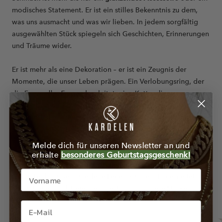
Schmuck ist mehr als nur ein
glänzendes Accessoire
oder ein
modisches Statement. Er ist ein stilles Bekenntnis zu dem,
was uns ausmacht und was wir lieben. In jedem sorgfältig
ausgewählten Stück spiegeln sich Geschichten, Erinnerungen
und Träume wider.
Er ist mehr als eine Dekoration – er ist ein Zeugnis der
Momente, die unser Leben prägen. Ein Verlobungsring, der
die Frage aller Fragen begleitet, eine Kette, die von
Generation zu Generation weitergegeben wird, oder ein
Armband, das an einen unvergesslichen Urlaub erinnert.
Jedes Stück trägt in sich die Essenz der Zeit, die es durchlebt
Melde dich für unseren Newsletter an und
hat.
erhalte
besonderes Geburtstagsgeschenk!
Schmuck ist mehr als ein materieller Gegenstand
– er ist ein
Gefährte durch verschiedene Lebensphasen. Er begleitet uns
durch Höhen und Tiefen, erinnert uns an unsere Stärken und
inspiriert uns, unseren Weg mit Zuversicht zu gehen.