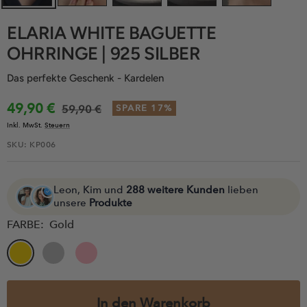
ELARIA WHITE BAGUETTE
OHRRINGE | 925 SILBER
Das perfekte Geschenk - Kardelen
Angebotspreis
49,90 €
Regulärer
59,90 €
SPARE 17%
Inkl. MwSt.
Steuern
Preis
SKU:
KP006
Leon, Kim und
288 weitere Kunden
lieben
unsere
Produkte
FARBE:
Gold
Gold
Silver
Rose
In den Warenkorb