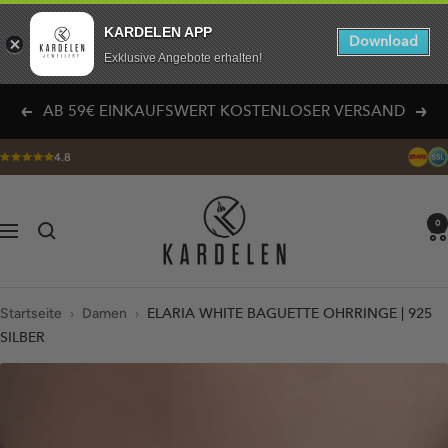
KARDELEN APP
Download
Exklusive Angebote erhalten!
Direkt
AB 59€ EINKAUFSWERT KOSTENLOSER VERSAND
Zurück
Weit
zum
Inhalt
4.8
KARDELEN
0
Navigation
Startseite
›
Damen
›
ELARIA WHITE BAGUETTE OHRRINGE | 925
SILBER