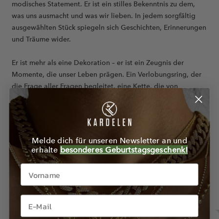
modisches Statement. Er ist ein stilles Bekenntnis zu dem,
was uns ausmacht und was wir lieben. In jedem sorgfältig
ausgewählten Stück spiegeln sich Geschichten, Erinnerungen
und Träume wider.
Er ist mehr als eine Dekoration – er ist ein Zeugnis der
Momente, die unser Leben prägen. Ein Verlobungsring, der
die Frage aller Fragen begleitet, eine Kette, die von
Generation zu Generation weitergegeben wird, oder ein
Armband, das an einen unvergesslichen Urlaub erinnert.
Jedes Stück trägt in sich die Essenz der Zeit, die es durchlebt
hat.
Melde dich für unseren Newsletter an und
erhalte
besonderes Geburtstagsgeschenk!
Schmuck ist mehr als ein materieller Gegenstand
– er ist ein
Gefährte durch verschiedene Lebensphasen. Er begleitet uns
durch Höhen und Tiefen, erinnert uns an unsere Stärken und
inspiriert uns, unseren Weg mit Zuversicht zu gehen.