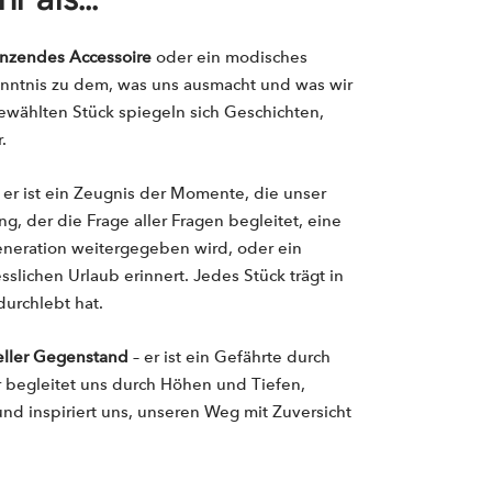
änzendes Accessoire
oder ein modisches
ekenntnis zu dem, was uns ausmacht und was wir
gewählten Stück spiegeln sich Geschichten,
.
– er ist ein Zeugnis der Momente, die unser
g, der die Frage aller Fragen begleitet, eine
eneration weitergegeben wird, oder ein
lichen Urlaub erinnert. Jedes Stück trägt in
durchlebt hat.
ieller Gegenstand
– er ist ein Gefährte durch
 begleitet uns durch Höhen und Tiefen,
und inspiriert uns, unseren Weg mit Zuversicht