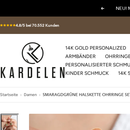
Direkt
NEU! 
Zurück
zum
Inhalt
4.8/5 bei 70.552 Kunden
KARDELEN
14K GOLD PERSONALIZED
ARMBÄNDER
OHRRING
PERSONALISIERTER SCHM
KINDER SCHMUCK
14K 
Startseite
›
Damen
›
SMARAGDGRÜNE HALSKETTE OHRRINGE SET 