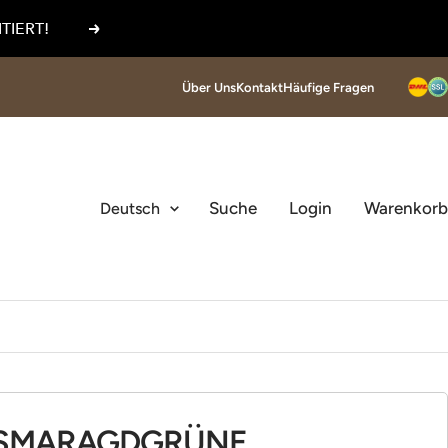
TIERT!
Weiter
Über Uns
Kontakt
Häufige Fragen
Sprache
Suche
Login
Warenkorb
Deutsch
SMARAGDGRÜNE