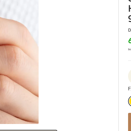
D
In
F