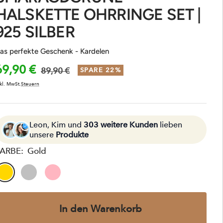
HALSKETTE OHRRINGE SET |
925 SILBER
as perfekte Geschenk - Kardelen
Angebotspreis
69,90 €
Regulärer
89,90 €
SPARE 22%
Preis
kl. MwSt.
Steuern
Leon, Kim und
303 weitere Kunden
lieben
unsere
Produkte
ARBE:
Gold
Gold
Silver
Rose
In den Warenkorb