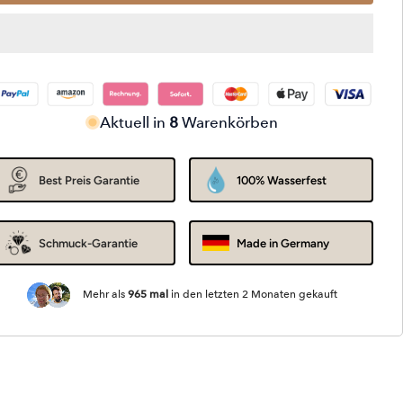
Aktuell in
8
Warenkörben
Best Preis Garantie
100% Wasserfest
Schmuck-Garantie
Made in Germany
Mehr als
965
mal
in den letzten 2 Monaten gekauft